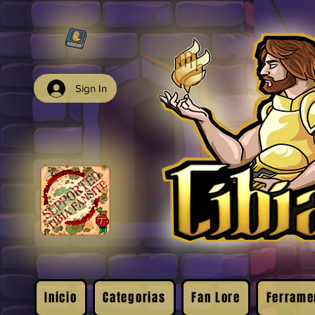
Sign In
Inicio
Categorias
Fan Lore
Ferrame