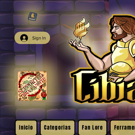
Sign In
Inicio
Categorias
Fan Lore
Ferrame