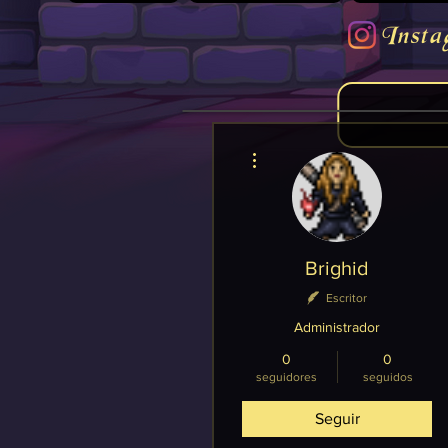
Insta
Más acciones
Brighid
Escritor
Administrador
0
0
seguidores
seguidos
Seguir