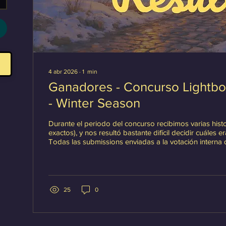
4 abr 2026
∙
1
min
Ganadores - Concurso Lightbo
- Winter Season
Durante el periodo del concurso recibimos varias histo
exactos), y nos resultó bastante difícil decidir cuáles e
Todas las submissions enviadas a la votación interna
inglés se tradujeron para que fuera posible votar . 
enormemente a todos aquellos que dedicaron su tiemp
este concurso; sus participaciones ya cuentan como ti
25
0