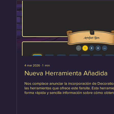
4 mar 2026
∙
1
min
Nueva Herramienta Añadida
Nos complace anunciar la incorporación de Decoration
las herramientas que ofrece este fansite. Esta herram
forma rápida y sencilla información sobre cómo obte
objetos de misión que se pueden utilizar como decora
añadiendo nuevos objetos a esta herramienta por lote
oportunamente. Haga clic aquí para acceder a la nueva herramienta.
También puede acceder a esta herramienta en nuestr