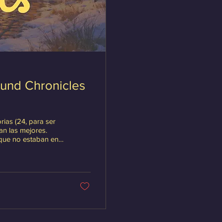
und Chronicles
rias (24, para ser
ran las mejores.
 que no estaban en
Agradecemos
o a participar en
ckets para el sorteo
de fin de año. Sin más preámbulos, veamos los resultados: Primero...