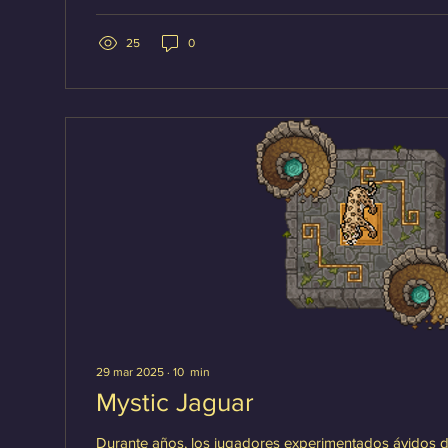
Herramientas (en el...
25
0
29 mar 2025
∙
10
min
Mystic Jaguar
Durante años, los jugadores experimentados ávidos d