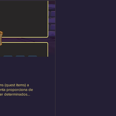
s (quest items) a
ienta proporciona de
ner determinados
ción. Se irán
s y se anunciarán
a página