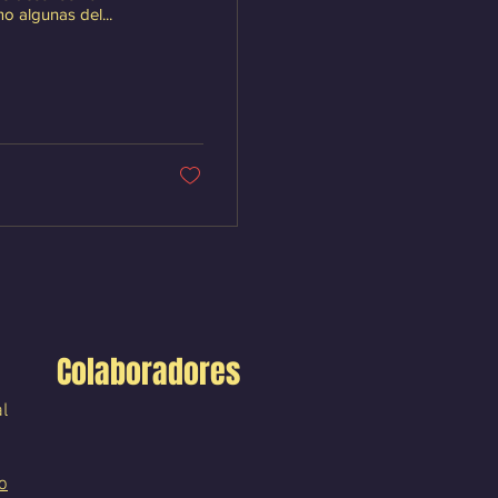
o algunas del...
Colaboradores
l
o