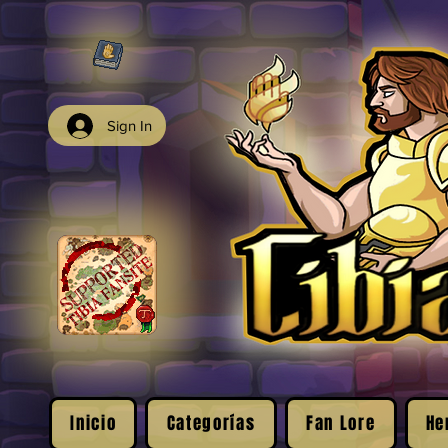
Sign In
Inicio
Categorías
Fan Lore
He