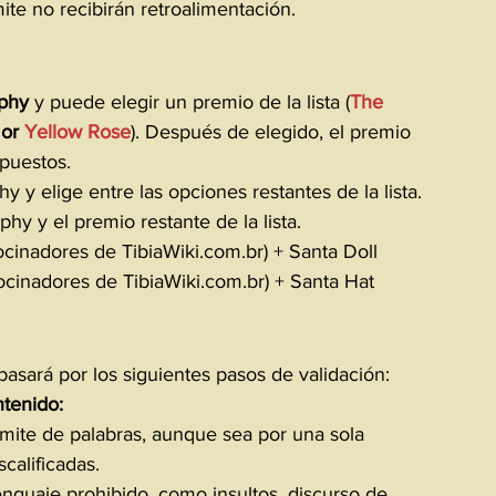
mite no recibirán retroalimentación.
ophy
 y puede elegir un premio de la lista (
The 
 
or
 Yellow Rose
). Después de elegido, el premio 
 puestos.
hy y elige entre las opciones restantes de la lista.
hy y el premio restante de la lista.
ocinadores de 
TibiaWiki.com.br
) + Santa Doll
ocinadores de 
TibiaWiki.com.br
) + Santa Hat
asará por los siguientes pasos de validación:
ntenido:
mite de palabras, aunque sea por una sola 
calificadas.
guaje prohibido, como insultos, discurso de 