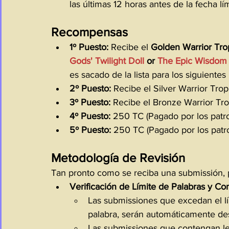
las últimas 12 horas antes de la fecha lí
Recompensas
1º Puesto:
 Recibe el 
Golden Warrior Tr
Gods' Twilight Doll 
or
 The Epic Wisdom
es sacado de la lista para los siguientes
2º Puesto:
 Recibe el Silver Warrior Trop
3º Puesto:
 Recibe el Bronze Warrior Trop
4º Puesto: 
250 TC (Pagado por los patr
5º Puesto:
 250 TC (Pagado por los patr
Metodología de Revisión
Tan pronto como se reciba una submissión, p
Verificación de Límite de Palabras y Co
Las submissiones que excedan el lí
palabra, serán automáticamente des
Las submissiones que contengan len