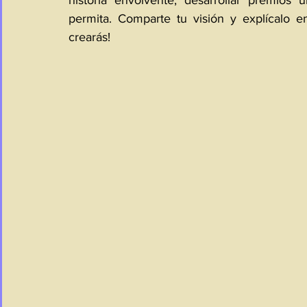
historia envolvente, desarrollar premios 
permita. Comparte tu visión y explícalo e
crearás!