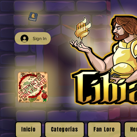
Sign In
Inicio
Categorías
Fan Lore
He