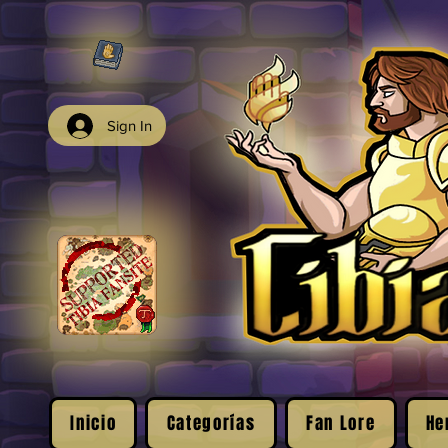
Sign In
Inicio
Categorías
Fan Lore
He