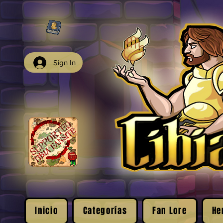
Sign In
Inicio
Categorías
Fan Lore
He