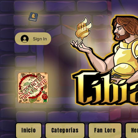
Sign In
Inicio
Categorías
Fan Lore
He