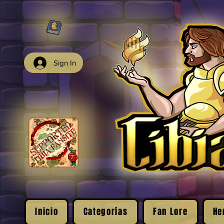
Sign In
Inicio
Categorías
Fan Lore
He