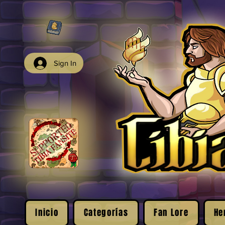
Sign In
Inicio
Categorías
Fan Lore
He