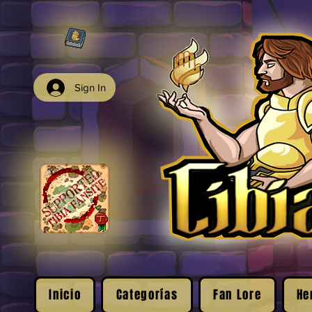
Sign In
Inicio
Categorías
Fan Lore
He