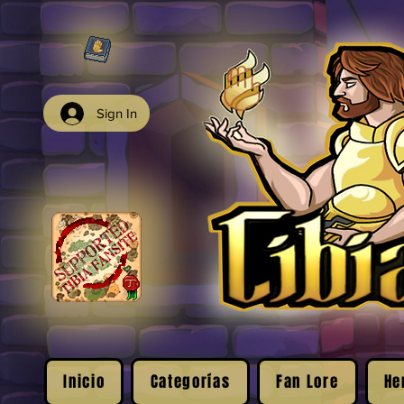
Sign In
Inicio
Categorías
Fan Lore
He