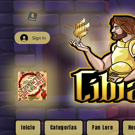
Sign In
Inicio
Categorías
Fan Lore
He