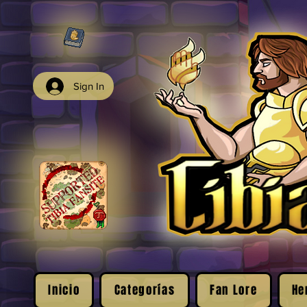
Sign In
Inicio
Categorías
Fan Lore
He