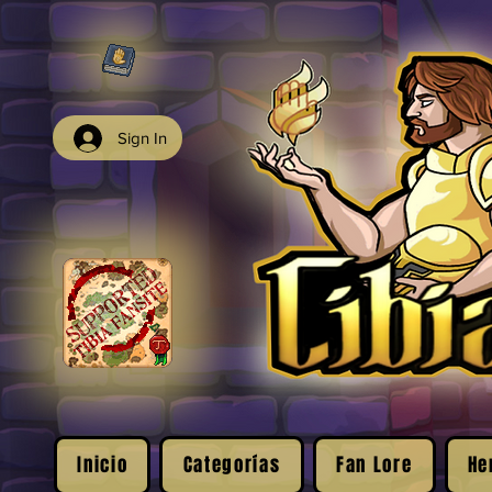
Sign In
Inicio
Categorías
Fan Lore
He