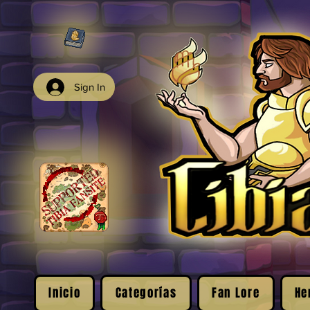
Sign In
Inicio
Categorías
Fan Lore
He