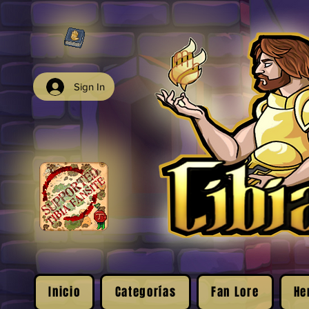
Sign In
Inicio
Categorías
Fan Lore
He