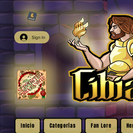
Sign In
Inicio
Categorías
Fan Lore
He