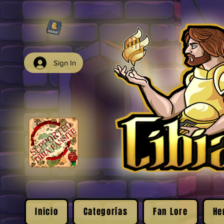
Sign In
Inicio
Categorías
Fan Lore
He