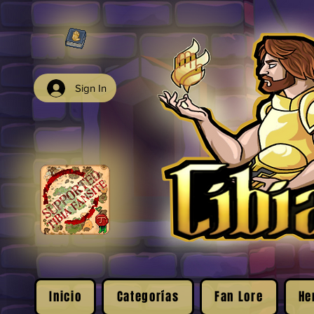
Sign In
Inicio
Categorías
Fan Lore
He