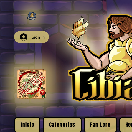
Sign In
Inicio
Categorías
Fan Lore
He