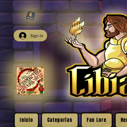
Sign In
Inicio
Categorías
Fan Lore
He