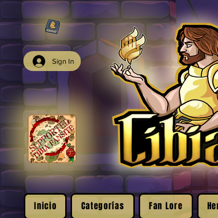
Sign In
Inicio
Categorías
Fan Lore
He