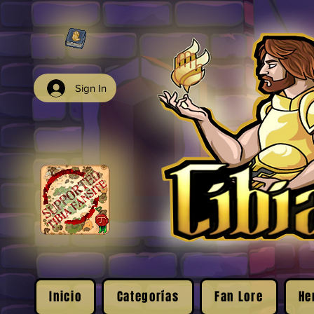
Sign In
Inicio
Categorías
Fan Lore
He