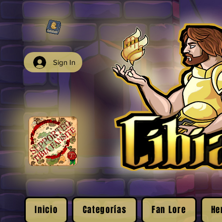
Sign In
Inicio
Categorías
Fan Lore
He