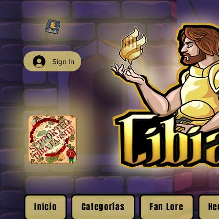
Sign In
Inicio
Categorías
Fan Lore
He