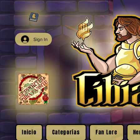
Sign In
Inicio
Categorías
Fan Lore
He