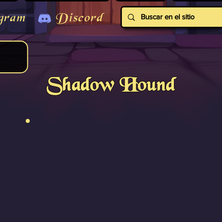
gram
Discord
Shadow Hound