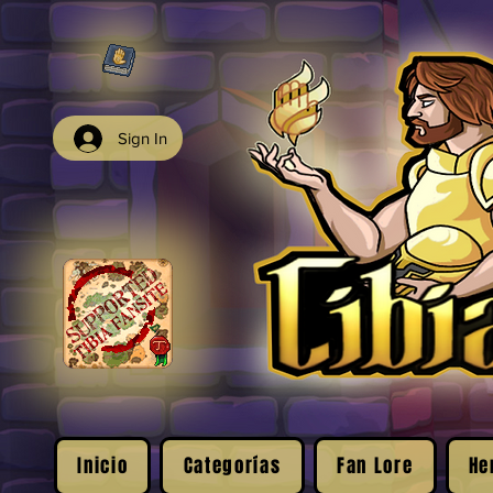
Sign In
Inicio
Categorías
Fan Lore
He