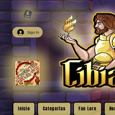
Sign In
Inicio
Categorías
Fan Lore
He