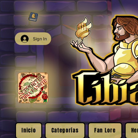
Sign In
Inicio
Categorías
Fan Lore
He