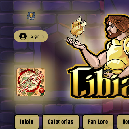
Sign In
Inicio
Categorías
Fan Lore
He