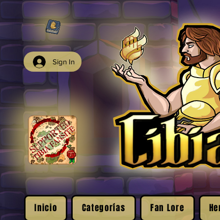
Sign In
Inicio
Categorías
Fan Lore
He