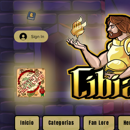
Sign In
Inicio
Categorías
Fan Lore
He