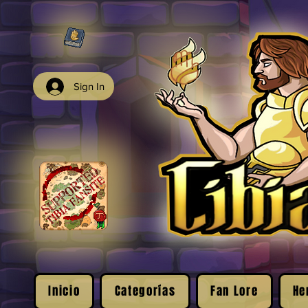
Sign In
Inicio
Categorías
Fan Lore
He