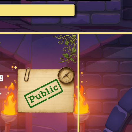
!
9
s