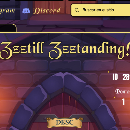
gram
Discord
Zzztill Zzztanding
ID
28
Ponto
1