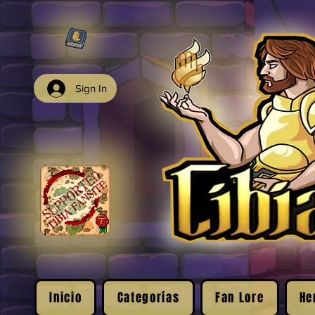
Sign In
Inicio
Categorías
Fan Lore
He