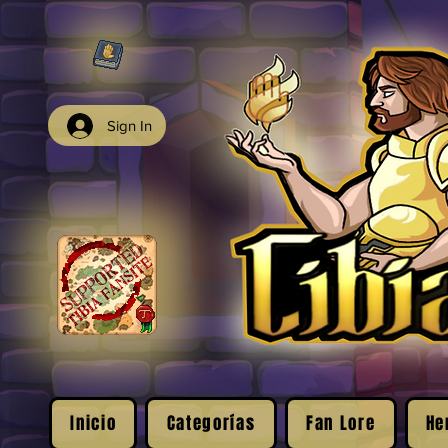
Sign In
Inicio
Categorías
Fan Lore
He