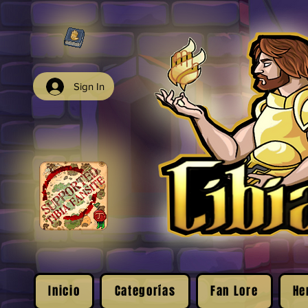
Sign In
Inicio
Categorías
Fan Lore
He