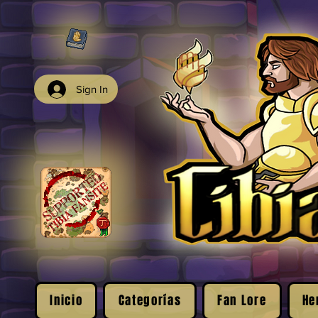
Sign In
Inicio
Categorías
Fan Lore
He