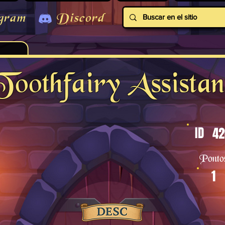
gram
Discord
Toothfairy Assistan
ID
42
Ponto
1