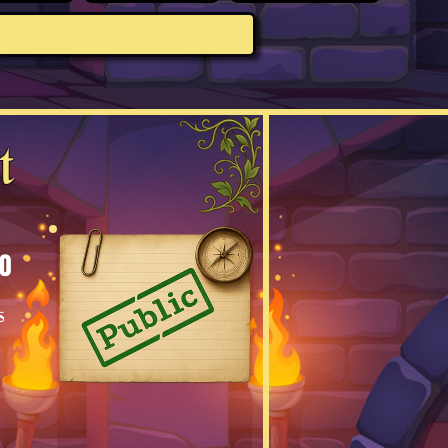
t
0
s