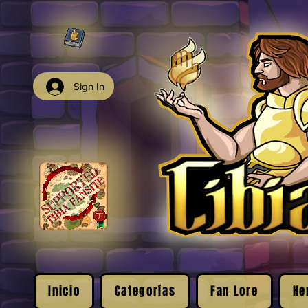
Sign In
Inicio
Categorías
Fan Lore
He