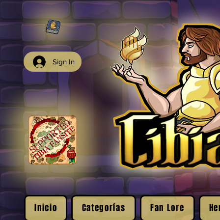
Sign In
Inicio
Categorías
Fan Lore
He