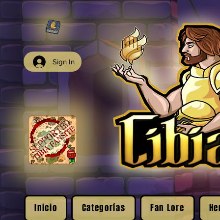
Sign In
Inicio
Categorías
Fan Lore
He