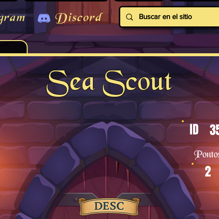
gram
Discord
Sea Scout
ID
3
Ponto
2