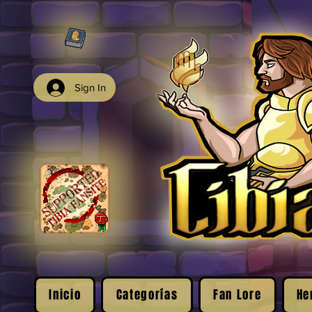
Sign In
Inicio
Categorías
Fan Lore
He