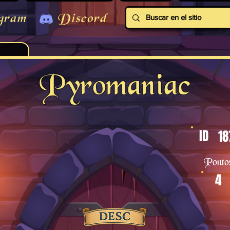
gram
Discord
Pyromaniac
ID
18
Ponto
4