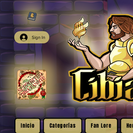
Sign In
Inicio
Categorías
Fan Lore
He