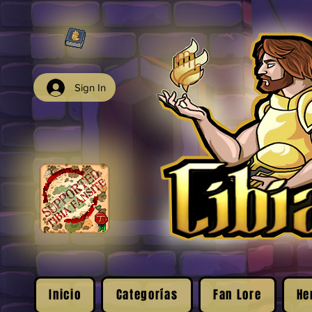
Sign In
Inicio
Categorías
Fan Lore
He